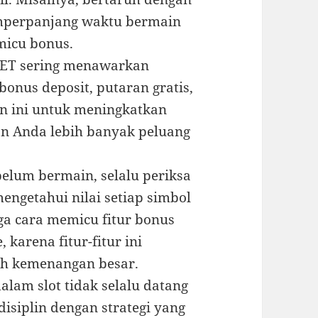
emperpanjang waktu bermain
icu bonus.
BET sering menawarkan
bonus deposit, putaran gratis,
n ini untuk meningkatkan
 Anda lebih banyak peluang
belum bermain, selalu periksa
engetahui nilai setiap simbol
a cara memicu fitur bonus
 karena fitur-fitur ini
ih kemenangan besar.
lam slot tidak selalu datang
disiplin dengan strategi yang