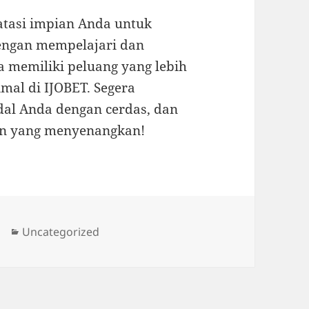
tasi impian Anda untuk
Dengan mempelajari dan
da memiliki peluang yang lebih
mal di IJOBET. Segera
dal Anda dengan cerdas, dan
an yang menyenangkan!
Categories
Uncategorized