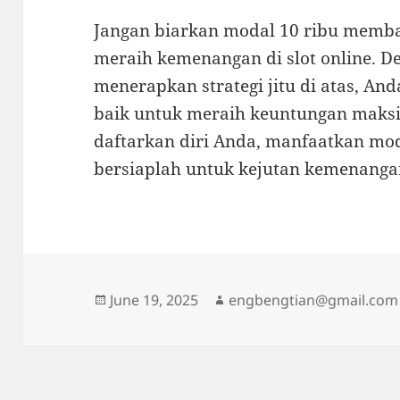
Jangan biarkan modal 10 ribu memba
meraih kemenangan di slot online. 
menerapkan strategi jitu di atas, An
baik untuk meraih keuntungan maksi
daftarkan diri Anda, manfaatkan mo
bersiaplah untuk kejutan kemenang
Posted
Author
June 19, 2025
engbengtian@gmail.com
on