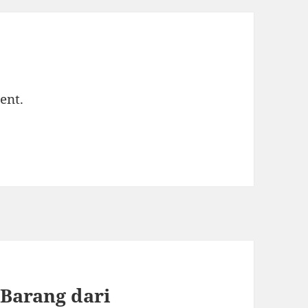
ent.
Barang dari