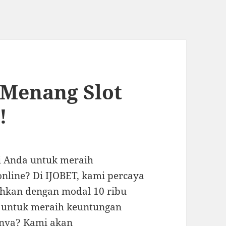
 Menang Slot
!
i Anda untuk meraih
nline? Di IJOBET, kami percaya
ahkan dengan modal 10 ribu
r untuk meraih keuntungan
anya? Kami akan