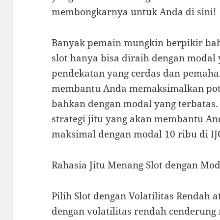
membongkarnya untuk Anda di sini!
Banyak pemain mungkin berpikir b
slot hanya bisa diraih dengan modal
pendekatan yang cerdas dan pemaha
membantu Anda memaksimalkan pot
bahkan dengan modal yang terbatas.
strategi jitu yang akan membantu 
maksimal dengan modal 10 ribu di I
Rahasia Jitu Menang Slot dengan Mod
Pilih Slot dengan Volatilitas Rendah 
dengan volatilitas rendah cenderun