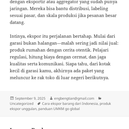
dengan eksportir atau aggregator yang sudah punya
jaringan. Mereka bisa bantu distribusi, labeling
sesuai pasar, dan skala produksi jika pesanan besar
datang.
Intinya, ekspor itu perjalanan bertahap. Mulai dari
garasi bukan halangan—malah sering jadi nilai jual:
produk rumahan dengan cerita otentik. Pelajari
regulasi, hitung biaya dengan cermat, dan jaga
kualitas serta komunikasi. Siapa tahu, dari kotak
kecil di garasi kamu, akhirnya ada paket yang
meluncur ke rak toko di luar negeri berikutnya.
Posted
Author
Categories
September 9, 2025
engbengtian@gmail.com
on
Tags
Uncategorized
Cara ekspor barang dari Indonesia, produk
ekspor unggulan, panduan UMKM go global