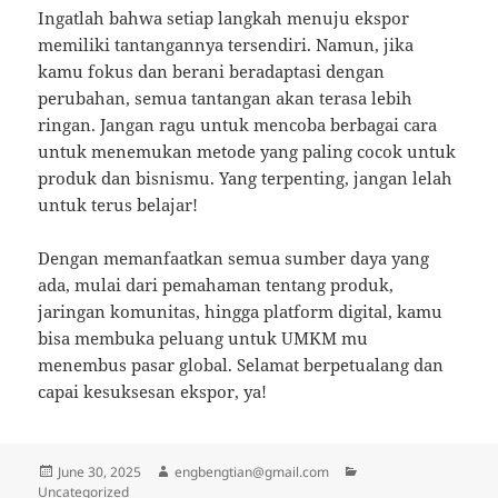
Ingatlah bahwa setiap langkah menuju ekspor
memiliki tantangannya tersendiri. Namun, jika
kamu fokus dan berani beradaptasi dengan
perubahan, semua tantangan akan terasa lebih
ringan. Jangan ragu untuk mencoba berbagai cara
untuk menemukan metode yang paling cocok untuk
produk dan bisnismu. Yang terpenting, jangan lelah
untuk terus belajar!
Dengan memanfaatkan semua sumber daya yang
ada, mulai dari pemahaman tentang produk,
jaringan komunitas, hingga platform digital, kamu
bisa membuka peluang untuk UMKM mu
menembus pasar global. Selamat berpetualang dan
capai kesuksesan ekspor, ya!
Posted
Author
Categories
June 30, 2025
engbengtian@gmail.com
on
Uncategorized