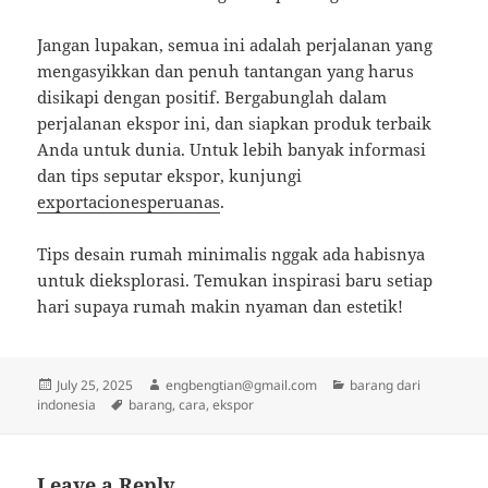
Jangan lupakan, semua ini adalah perjalanan yang
mengasyikkan dan penuh tantangan yang harus
disikapi dengan positif. Bergabunglah dalam
perjalanan ekspor ini, dan siapkan produk terbaik
Anda untuk dunia. Untuk lebih banyak informasi
dan tips seputar ekspor, kunjungi
exportacionesperuanas
.
Tips desain rumah minimalis nggak ada habisnya
untuk dieksplorasi. Temukan inspirasi baru setiap
hari supaya rumah makin nyaman dan estetik!
Posted
Author
Categories
July 25, 2025
engbengtian@gmail.com
barang dari
on
Tags
indonesia
barang
,
cara
,
ekspor
Leave a Reply