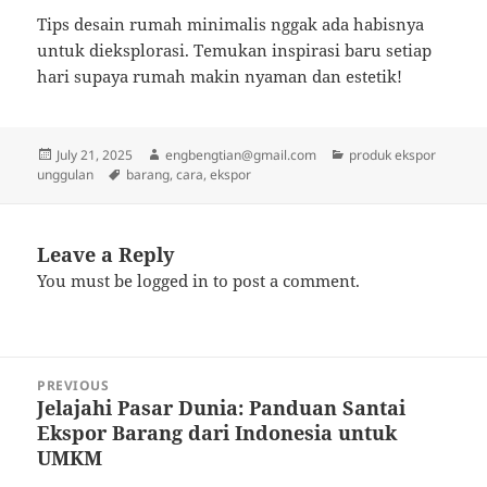
Tips desain rumah minimalis nggak ada habisnya
untuk dieksplorasi. Temukan inspirasi baru setiap
hari supaya rumah makin nyaman dan estetik!
Posted
Author
Categories
July 21, 2025
engbengtian@gmail.com
produk ekspor
on
Tags
unggulan
barang
,
cara
,
ekspor
Leave a Reply
You must be
logged in
to post a comment.
Post
PREVIOUS
navigation
Jelajahi Pasar Dunia: Panduan Santai
Previous
Ekspor Barang dari Indonesia untuk
post:
UMKM