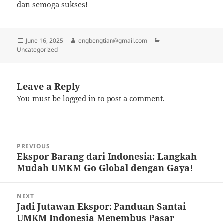
dan semoga sukses!
Posted
Author
Categories
June 16, 2025
engbengtian@gmail.com
on
Uncategorized
Leave a Reply
You must be
logged in
to post a comment.
Post
PREVIOUS
navigation
Ekspor Barang dari Indonesia: Langkah
Previous
Mudah UMKM Go Global dengan Gaya!
post:
NEXT
Jadi Jutawan Ekspor: Panduan Santai
Next
UMKM Indonesia Menembus Pasar
post: