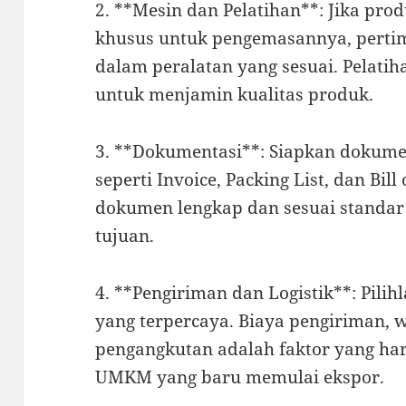
2. **Mesin dan Pelatihan**: Jika p
khusus untuk pengemasannya, perti
dalam peralatan yang sesuai. Pelatih
untuk menjamin kualitas produk.
3. **Dokumentasi**: Siapkan dokume
seperti Invoice, Packing List, dan Bil
dokumen lengkap dan sesuai standar 
tujuan.
4. **Pengiriman dan Logistik**: Pili
yang terpercaya. Biaya pengiriman, 
pengangkutan adalah faktor yang har
UMKM yang baru memulai ekspor.