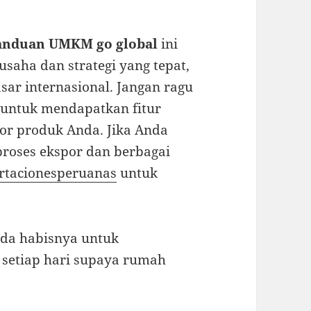
anduan UMKM go global
ini
saha dan strategi yang tepat,
sar internasional. Jangan ragu
t untuk mendapatkan fitur
por produk Anda. Jika Anda
 proses ekspor dan berbagai
rtacionesperuanas
untuk
ada habisnya untuk
u setiap hari supaya rumah