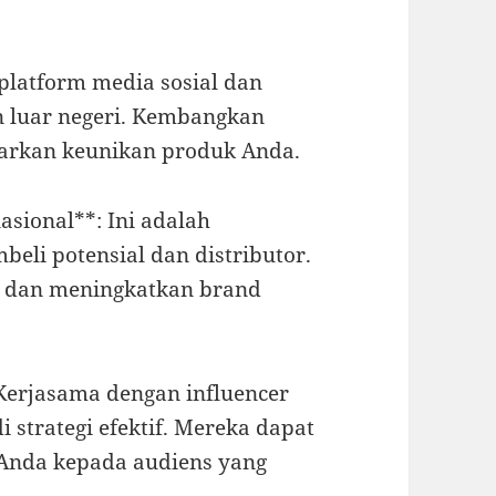
platform media sosial dan
 luar negeri. Kembangkan
arkan keunikan produk Anda.
asional**: Ini adalah
li potensial dan distributor.
 dan meningkatkan brand
 Kerjasama dengan influencer
 strategi efektif. Mereka dapat
nda kepada audiens yang