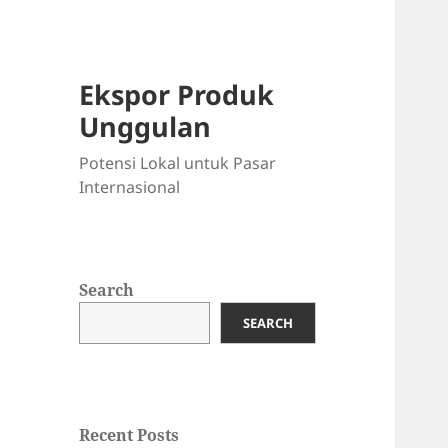
Ekspor Produk
Unggulan
Potensi Lokal untuk Pasar
Internasional
Search
SEARCH
Recent Posts