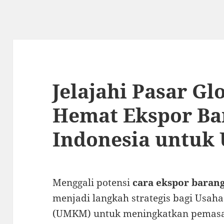
Jelajahi Pasar Gl
Hemat Ekspor Ba
Indonesia untu
Menggali potensi
cara ekspor barang
menjadi langkah strategis bagi Usah
(UMKM) untuk meningkatkan pemasa