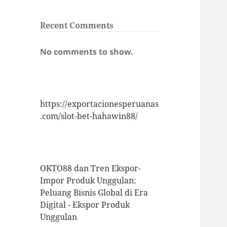
Recent Comments
No comments to show.
https://exportacionesperuanas
.com/slot-bet-hahawin88/
OKTO88 dan Tren Ekspor-
Impor Produk Unggulan:
Peluang Bisnis Global di Era
Digital - Ekspor Produk
Unggulan