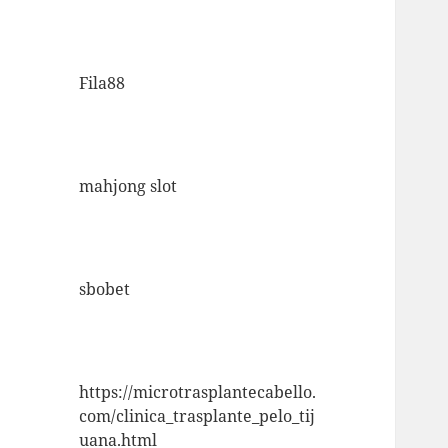
Fila88
mahjong slot
sbobet
https://microtrasplantecabello.
com/clinica_trasplante_pelo_tij
uana.html