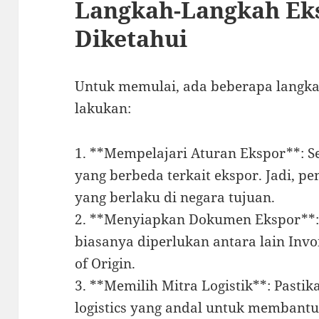
Langkah-Langkah Ek
Diketahui
Untuk memulai, ada beberapa langka
lakukan:
1. **Mempelajari Aturan Ekspor**: Se
yang berbeda terkait ekspor. Jadi,
yang berlaku di negara tujuan.
2. **Menyiapkan Dokumen Ekspor**
biasanya diperlukan antara lain Invoic
of Origin.
3. **Memilih Mitra Logistik**: Pasti
logistics yang andal untuk membant