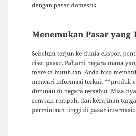
dengan pasar domestik.
Menemukan Pasar yang 
Sebelum terjun ke dunia ekspor, pen
riset pasar. Pahami negara mana yan
mereka butuhkan. Anda bisa memanf
mencari informasi terkait **produk 
diminati di negara tersebut. Misalny
rempah-rempah, dan kerajinan tanga
permintaan tinggi di pasar internasio