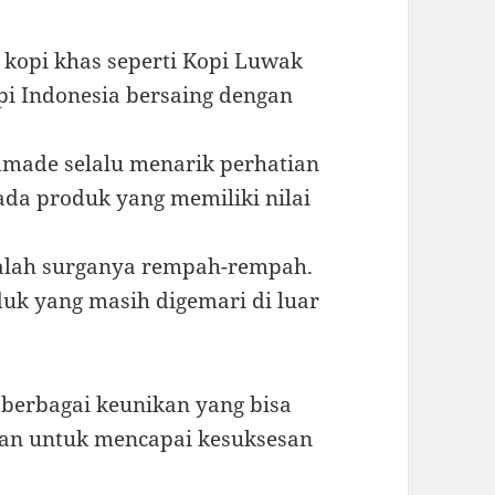
 kopi khas seperti Kopi Luwak
opi Indonesia bersaing dengan
dmade selalu menarik perhatian
pada produk yang memiliki nilai
alah surganya rempah-rempah.
uk yang masih digemari di luar
 berbagai keunikan yang bisa
lan untuk mencapai kesuksesan