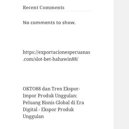
Recent Comments
No comments to show.
https://exportacionesperuanas
.com/slot-bet-hahawin88/
OKTO88 dan Tren Ekspor-
Impor Produk Unggulan:
Peluang Bisnis Global di Era
Digital - Ekspor Produk
Unggulan