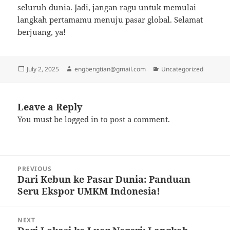
seluruh dunia. Jadi, jangan ragu untuk memulai
langkah pertamamu menuju pasar global. Selamat
berjuang, ya!
Posted
Author
Categories
July 2, 2025
engbengtian@gmail.com
Uncategorized
on
Leave a Reply
You must be
logged in
to post a comment.
Post
PREVIOUS
navigation
Dari Kebun ke Pasar Dunia: Panduan
Previous
Seru Ekspor UMKM Indonesia!
post:
NEXT