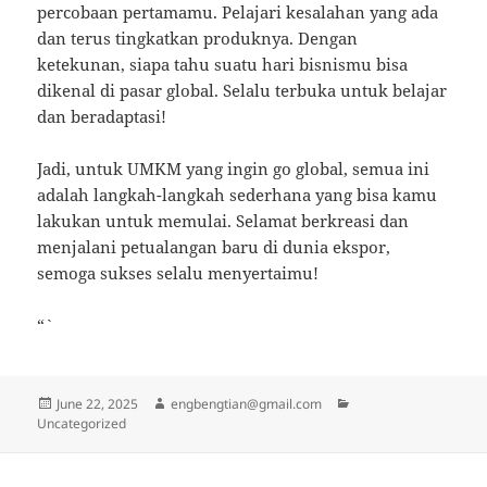
percobaan pertamamu. Pelajari kesalahan yang ada
dan terus tingkatkan produknya. Dengan
ketekunan, siapa tahu suatu hari bisnismu bisa
dikenal di pasar global. Selalu terbuka untuk belajar
dan beradaptasi!
Jadi, untuk UMKM yang ingin go global, semua ini
adalah langkah-langkah sederhana yang bisa kamu
lakukan untuk memulai. Selamat berkreasi dan
menjalani petualangan baru di dunia ekspor,
semoga sukses selalu menyertaimu!
“`
Posted
Author
Categories
June 22, 2025
engbengtian@gmail.com
on
Uncategorized