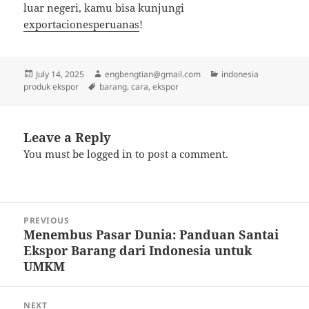
luar negeri, kamu bisa kunjungi
exportacionesperuanas
!
Posted
Author
Categories
July 14, 2025
engbengtian@gmail.com
indonesia
on
Tags
produk ekspor
barang
,
cara
,
ekspor
Leave a Reply
You must be
logged in
to post a comment.
Post
PREVIOUS
navigation
Menembus Pasar Dunia: Panduan Santai
Previous
Ekspor Barang dari Indonesia untuk
post:
UMKM
NEXT