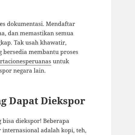
es dokumentasi. Mendaftar
aha, dan memastikan semua
kap. Tak usah khawatir,
g bersedia membantu proses
rtacionesperuanas
untuk
spor negara lain.
g Dapat Diekspor
 bisa diekspor! Beberapa
internasional adalah kopi, teh,