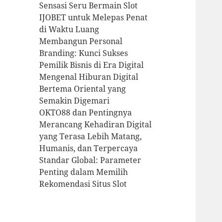
Sensasi Seru Bermain Slot
IJOBET untuk Melepas Penat
di Waktu Luang
Membangun Personal
Branding: Kunci Sukses
Pemilik Bisnis di Era Digital
Mengenal Hiburan Digital
Bertema Oriental yang
Semakin Digemari
OKTO88 dan Pentingnya
Merancang Kehadiran Digital
yang Terasa Lebih Matang,
Humanis, dan Terpercaya
Standar Global: Parameter
Penting dalam Memilih
Rekomendasi Situs Slot