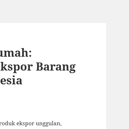
umah:
Ekspor Barang
esia
produk ekspor unggulan,