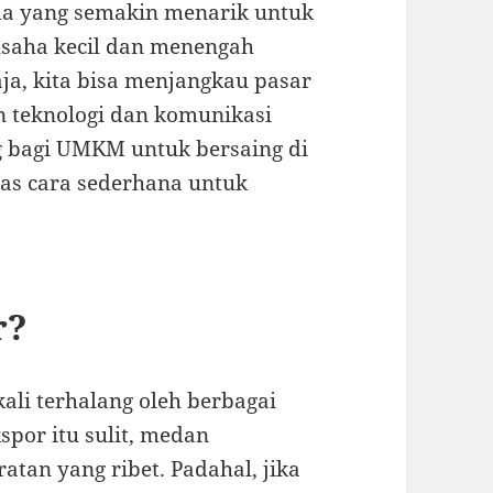
a yang semakin menarik untuk
usaha kecil dan menengah
ja, kita bisa menjangkau pasar
 teknologi dan komunikasi
ng bagi UMKM untuk bersaing di
tas cara sederhana untuk
r?
ali terhalang oleh berbagai
spor itu sulit, medan
tan yang ribet. Padahal, jika