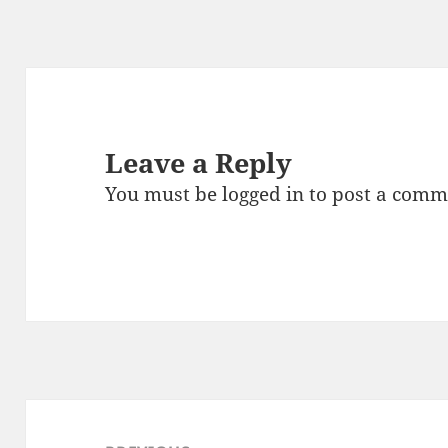
Leave a Reply
You must be
logged in
to post a comm
Post
navigation