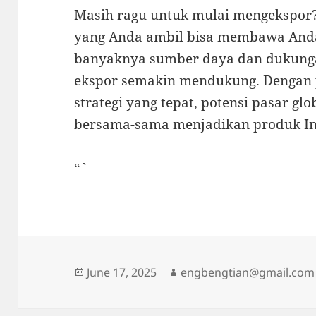
Masih ragu untuk mulai mengekspor? I
yang Anda ambil bisa membawa Anda
banyaknya sumber daya dan dukung
ekspor semakin mendukung. Dengan 
strategi yang tepat, potensi pasar gl
bersama-sama menjadikan produk In
“`
Posted
Author
June 17, 2025
engbengtian@gmail.com
on