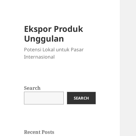
Ekspor Produk
Unggulan
Potensi Lokal untuk Pasar
Internasional
Search
SEARCH
Recent Posts