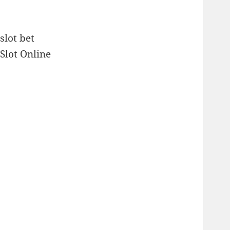
slot bet
Slot Online