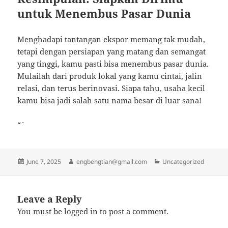
untuk Menembus Pasar Dunia
Menghadapi tantangan ekspor memang tak mudah,
tetapi dengan persiapan yang matang dan semangat
yang tinggi, kamu pasti bisa menembus pasar dunia.
Mulailah dari produk lokal yang kamu cintai, jalin
relasi, dan terus berinovasi. Siapa tahu, usaha kecil
kamu bisa jadi salah satu nama besar di luar sana!
“`
Posted
Author
Categories
June 7, 2025
engbengtian@gmail.com
Uncategorized
on
Leave a Reply
You must be
logged in
to post a comment.