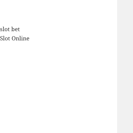
slot bet
Slot Online