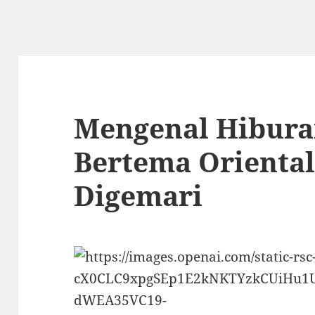
Mengenal Hiburan
Bertema Orienta
Digemari