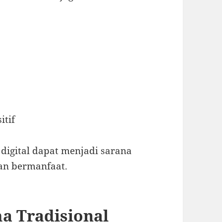
itif
digital dapat menjadi sarana
an bermanfaat.
a Tradisional