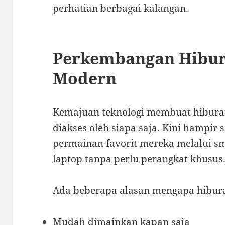
perhatian berbagai kalangan.
Perkembangan Hibura
Modern
Kemajuan teknologi membuat hibura
diakses oleh siapa saja. Kini hampi
permainan favorit mereka melalui s
laptop tanpa perlu perangkat khusus
Ada beberapa alasan mengapa hibura
Mudah dimainkan kapan saja