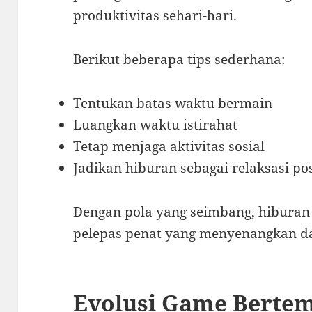
produktivitas sehari-hari.
Berikut beberapa tips sederhana:
Tentukan batas waktu bermain
Luangkan waktu istirahat
Tetap menjaga aktivitas sosial
Jadikan hiburan sebagai relaksasi pos
Dengan pola yang seimbang, hiburan 
pelepas penat yang menyenangkan d
Evolusi Game Bertem