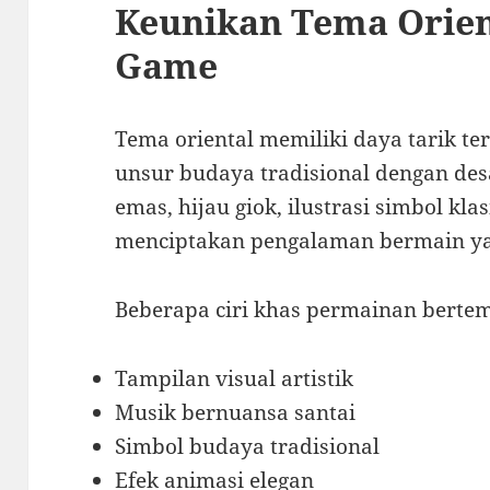
Keunikan Tema Orien
Game
Tema oriental memiliki daya tarik t
unsur budaya tradisional dengan des
emas, hijau giok, ilustrasi simbol kla
menciptakan pengalaman bermain ya
Beberapa ciri khas permainan bertem
Tampilan visual artistik
Musik bernuansa santai
Simbol budaya tradisional
Efek animasi elegan