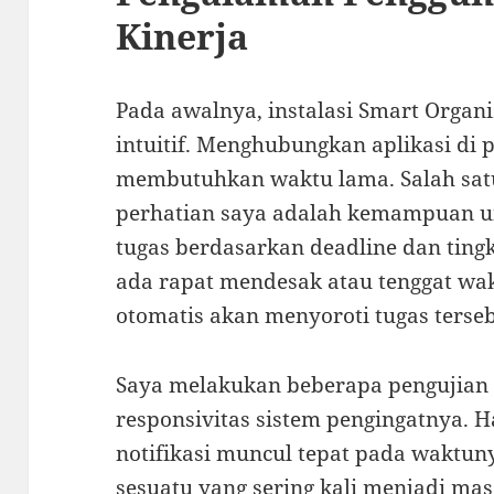
Kinerja
Pada awalnya, instalasi Smart Organ
intuitif. Menghubungkan aplikasi di 
membutuhkan waktu lama. Salah satu
perhatian saya adalah kemampuan un
tugas berdasarkan deadline dan tingk
ada rapat mendesak atau tenggat wak
otomatis akan menyoroti tugas terse
Saya melakukan beberapa pengujian t
responsivitas sistem pengingatnya. 
notifikasi muncul tepat pada waktu
sesuatu yang sering kali menjadi mas