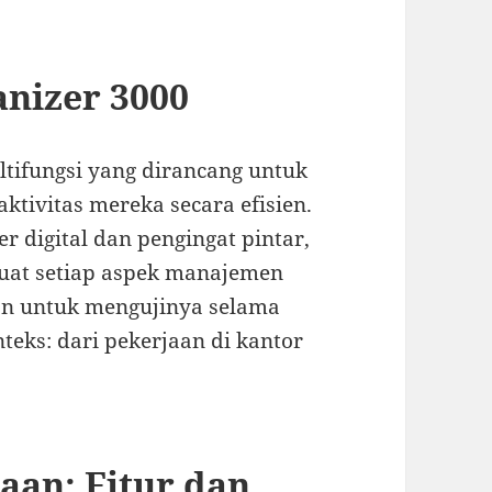
nizer 3000
ltifungsi yang dirancang untuk
ivitas mereka secara efisien.
 digital dan pengingat pintar,
uat setiap aspek manajemen
n untuk mengujinya selama
teks: dari pekerjaan di kantor
an: Fitur dan