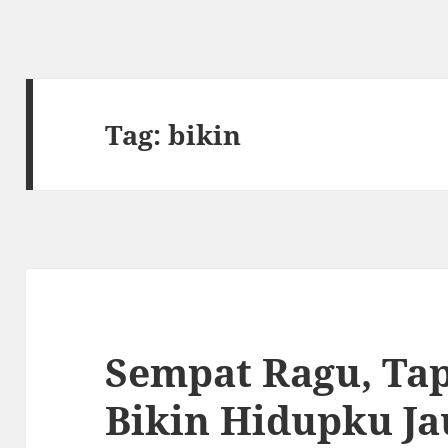
Tag:
bikin
Sempat Ragu, Tap
Bikin Hidupku Ja