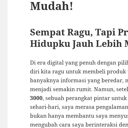
Mudah!
Sempat Ragu, Tapi Pr
Hidupku Jauh Lebih
Di era digital yang penuh dengan pil
diri kita ragu untuk membeli produk
banyaknya informasi yang beredar,
menjadi semakin rumit. Namun, set
3000
, sebuah perangkat pintar untu
sehari-hari, saya merasa pengalaman 
bukan hanya membantu saya menyusu
mengubah cara saya berinteraksi deng