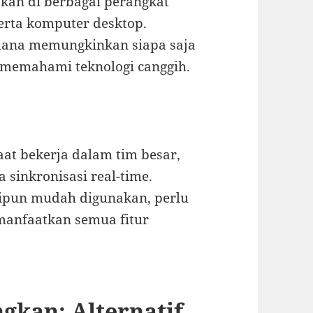
kan di berbagai perangkat
erta komputer desktop.
ana memungkinkan siapa saja
memahami teknologi canggih.
at bekerja dalam tim besar,
 sinkronisasi real-time.
pun mudah digunakan, perlu
manfaatkan semua fitur
kan: Alternatif