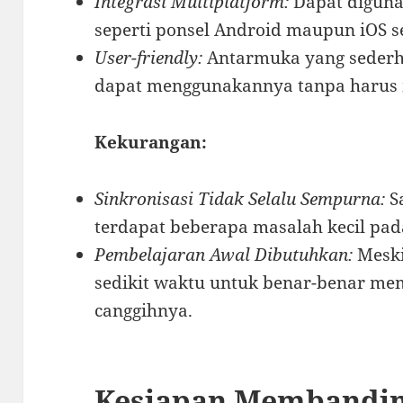
Integrasi Multiplatform:
Dapat diguna
seperti ponsel Android maupun iOS s
User-friendly:
Antarmuka yang sederh
dapat menggunakannya tanpa harus 
Kekurangan:
Sinkronisasi Tidak Selalu Sempurna:
Sa
terdapat beberapa masalah kecil pada
Pembelajaran Awal Dibutuhkan:
Meski
sedikit waktu untuk benar-benar me
canggihnya.
Kesiapan Membanding