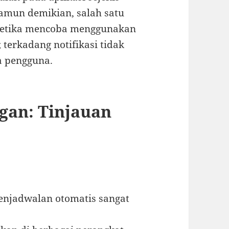
 Namun demikian, salah satu
 ketika mencoba menggunakan
 terkadang notifikasi tidak
ra pengguna.
gan: Tinjauan
enjadwalan otomatis sangat