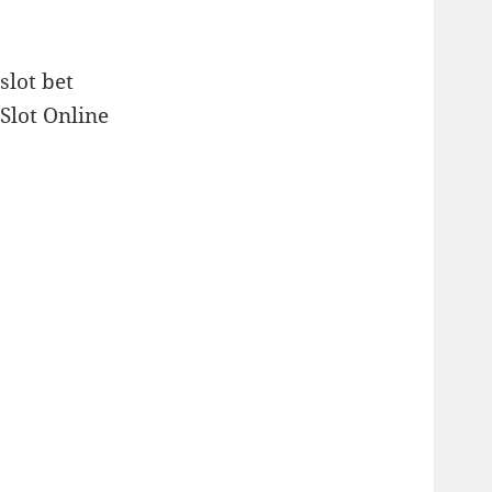
slot bet
Slot Online