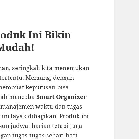
oduk Ini Bikin
 Mudah!
ihan, seringkali kita menemukan
 tertentu. Memang, dengan
 membuat keputusan bisa
elah mencoba
Smart Organizer
k manajemen waktu dan tugas
ini layak dibagikan. Produk ini
n jadwal harian tetapi juga
an tugas-tugas sehari-hari.