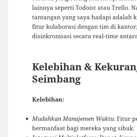
lainnya seperti Todoist atau Trello.
tantangan yang saya hadapi adalah
fitur kolaborasi dengan tim di kantor;
disinkronisasi secara real-time anta
Kelebihan & Kekuran
Seimbang
Kelebihan:
Mudahkan Manajemen Waktu:
Fitur p
bermanfaat bagi mereka yang sibuk.