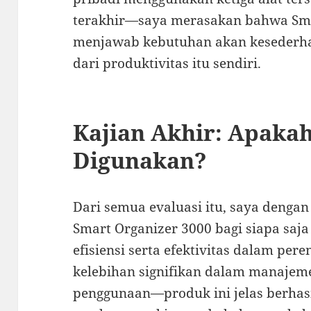
terakhir—saya merasakan bahwa Sm
menjawab kebutuhan akan kesederha
dari produktivitas itu sendiri.
Kajian Akhir: Apaka
Digunakan?
Dari semua evaluasi itu, saya deng
Smart Organizer 3000 bagi siapa saj
efisiensi serta efektivitas dalam pe
kelebihan signifikan dalam manaje
penggunaan—produk ini jelas berhasi