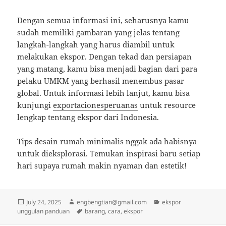
Dengan semua informasi ini, seharusnya kamu
sudah memiliki gambaran yang jelas tentang
langkah-langkah yang harus diambil untuk
melakukan ekspor. Dengan tekad dan persiapan
yang matang, kamu bisa menjadi bagian dari para
pelaku UMKM yang berhasil menembus pasar
global. Untuk informasi lebih lanjut, kamu bisa
kunjungi
exportacionesperuanas
untuk resource
lengkap tentang ekspor dari Indonesia.
Tips desain rumah minimalis nggak ada habisnya
untuk dieksplorasi. Temukan inspirasi baru setiap
hari supaya rumah makin nyaman dan estetik!
Posted
Author
Categories
July 24, 2025
engbengtian@gmail.com
ekspor
on
Tags
unggulan panduan
barang
,
cara
,
ekspor