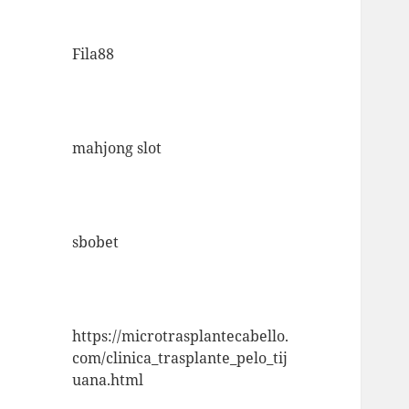
Fila88
mahjong slot
sbobet
https://microtrasplantecabello.
com/clinica_trasplante_pelo_tij
uana.html