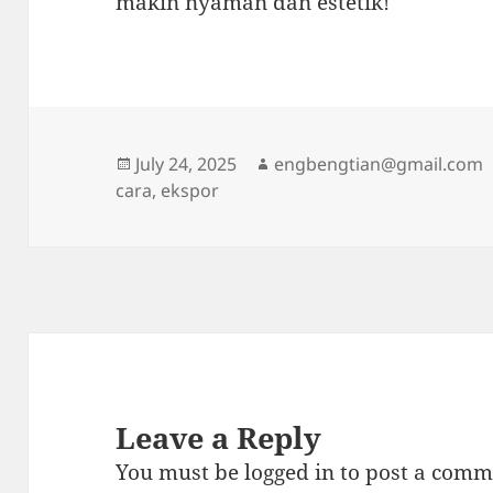
makin nyaman dan estetik!
Posted
Author
July 24, 2025
engbengtian@gmail.com
on
cara
,
ekspor
Leave a Reply
You must be
logged in
to post a comm