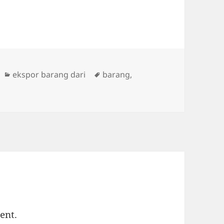
Categories
Tags
ekspor barang dari
barang
,
ent.